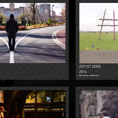
ZEIT IST ODER
2014
Directed by: chickenchris